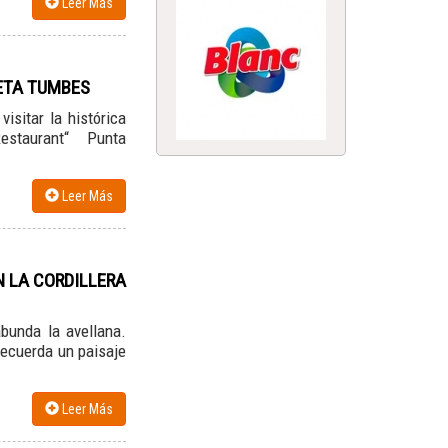
Leer Más
ETA TUMBES
sitar la histórica
staurant“ Punta
Leer Más
N LA CORDILLERA
bunda la avellana.
recuerda un paisaje
Leer Más