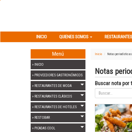
INICIO
QUIENES SOMOS
RESTAURANT
INICIO
QUIENES SOMOS
RESTAURANTES
Menú
Inicio
Notas periodísticas
» INICIO
Notas perio
» PROVEEDORES GASTRONÓMICOS
Buscar nota por t
» RESTAURANTES DE MODA
» RESTAURANTES CLÁSICOS
» RESTAURANTES DE HOTELES
» RESTOBAR
» PICADAS COOL