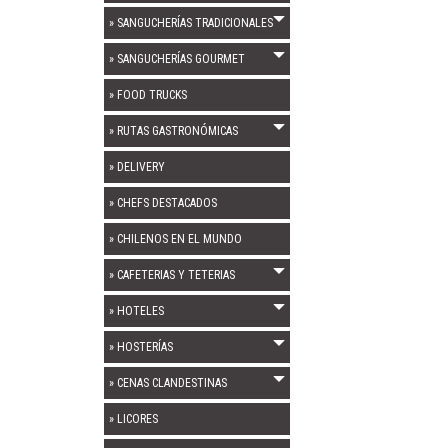
» SANGUCHERÍAS TRADICIONALES
» SANGUCHERÍAS GOURMET
» FOOD TRUCKS
» RUTAS GASTRONÓMICAS
» DELIVERY
» CHEFS DESTACADOS
» CHILENOS EN EL MUNDO
» CAFETERIAS Y TETERIAS
» HOTELES
» HOSTERÍAS
» CENAS CLANDESTINAS
» LICORES