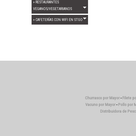
» RESTAURANTES
VEGANOS/VEGETARIANOS
» CAFETERÍAS CON WIFI EN STGO
Churrasco por Mayor
-
Filete p
Vacuno por Mayor
-
Pollo por 
Distribuidora de Pes