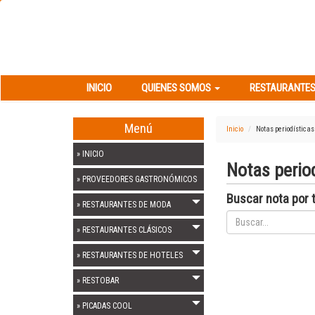
INICIO
QUIENES SOMOS
RESTAURANT
INICIO
QUIENES SOMOS
RESTAURANTES
Menú
Inicio
Notas periodísticas
» INICIO
Notas period
» PROVEEDORES GASTRONÓMICOS
Buscar nota por t
» RESTAURANTES DE MODA
» RESTAURANTES CLÁSICOS
» RESTAURANTES DE HOTELES
» RESTOBAR
» PICADAS COOL