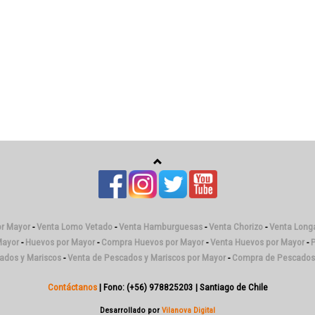
or Mayor
-
Venta Lomo Vetado
-
Venta Hamburguesas
-
Venta Chorizo
-
Venta Longa
Mayor
-
Huevos por Mayor
-
Compra Huevos por Mayor
-
Venta Huevos por Mayor
-
P
cados y Mariscos
-
Venta de Pescados y Mariscos por Mayor
-
Compra de Pescados 
Contáctanos
| Fono: (+56) 978825203 | Santiago de Chile
Desarrollado por
Vilanova Digital