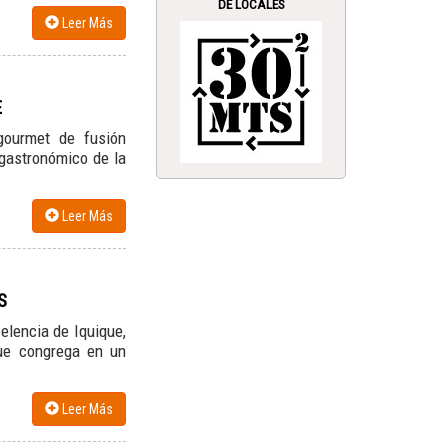
DE LOCALES
Leer Más
E
gourmet de fusión
 gastronómico de la
Leer Más
S
elencia de Iquique,
que congrega en un
Leer Más