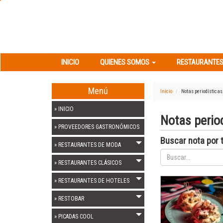
INICIO
QUIENES SOMOS
RESTAURANT
INICIO
QUIENES SOMOS
RESTAURANTES
Menú
Inicio
Notas periodísticas
» INICIO
Notas perio
» PROVEEDORES GASTRONÓMICOS
Buscar nota por t
» RESTAURANTES DE MODA
» RESTAURANTES CLÁSICOS
» RESTAURANTES DE HOTELES
» RESTOBAR
» PICADAS COOL