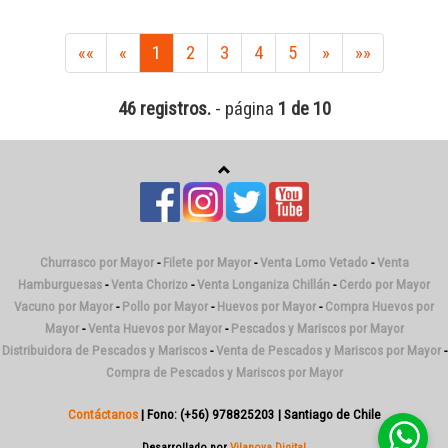
««
«
1
2
3
4
5
»
»»
46 registros.
- página
1 de 10
Churrasco por Mayor
-
Filete por Mayor
-
Venta Lomo Vetado
-
Venta
Hamburguesas
-
Venta Chorizo
-
Venta Longaniza Chillán
-
Cerdo por Mayor
Vacuno por Mayor
-
Pollo por Mayor
-
Huevos por Mayor
-
Compra Huevos por
Mayor
-
Venta Huevos por Mayor
-
Pescados y Mariscos por Mayor
Distribuidora de Pescados y Mariscos
-
Venta de Pescados y Mariscos por Mayor
-
Compra de Pescados y Mariscos por Mayor
Contáctanos
| Fono: (+56) 978825203 | Santiago de Chile
Desarrollado por
Vilanova Digital